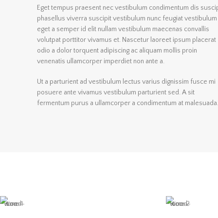
Eget tempus praesent nec vestibulum condimentum dis suscip
phasellus viverra suscipit vestibulum nunc feugiat vestibulum
eget a semper id elit nullam vestibulum maecenas convallis
volutpat porttitor vivamus et. Nascetur laoreet ipsum placerat
odio a dolor torquent adipiscing ac aliquam mollis proin
venenatis ullamcorper imperdiet non ante a.
Ut a parturient ad vestibulum lectus varius dignissim fusce mi
posuere ante vivamus vestibulum parturient sed. A sit
fermentum purus a ullamcorper a condimentum at malesuada