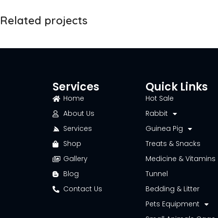
Related projects
A lacus bibendum pulvinar
Furniture
Services
Quick Links
Home
Hot Sale
About Us
Rabbit
Services
Guinea Pig
Shop
Treats & Snacks
Gallery
Medicine & Vitamins
Blog
Tunnel
Contact Us
Bedding & Litter
Pets Equipment