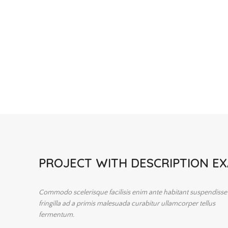
PROJECT WITH DESCRIPTION E
Commodo scelerisque facilisis enim ante habitant suspendisse
fringilla ad a primis malesuada curabitur ullamcorper tellus
fermentum.