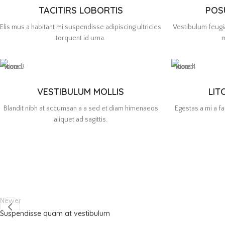
TACITIRS LOBORTIS
POS
Elis mus a habitant mi suspendisse adipiscing ultricies
Vestibulum feugia
torquent id urna.
m
VESTIBULUM MOLLIS
LIT
Blandit nibh at accumsan a a sed et diam himenaeos
Egestas a mi a 
aliquet ad sagittis.
Newer
Suspendisse quam at vestibulum