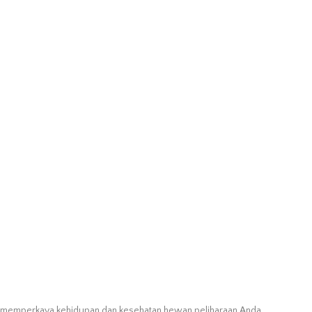
uk memperkaya kehidupan dan kesehatan hewan peliharaan Anda.