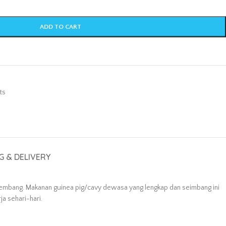
ADD TO CART
ts
G & DELIVERY
embang. Makanan guinea pig/cavy dewasa yang lengkap dan seimbang ini
a sehari-hari.