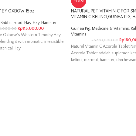
-18%
Y BY OXBOW 15oz
NATURAL PET VITAMIN C FOR SM
VITAMIN C KELINCI,GUINEA PIG,
Rabbit
,
Food
,
Hay
,
Hay
,
Hamster
Rp
115,000.00
Guinea Pig
,
Medicine & Vitamins
,
Ra
0,000.00
Vitamins
e Oxbow’s Western Timothy Hay
Rp
180,0
Rp
220,000.00
lending it with aromatic, irresistible
Natural Vitamin C Acerola Tablet Na
tanical Hay
Acerola Tablet adalah suplemen ke
kelinci, marmut, hamster, dan hewan