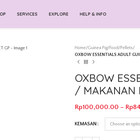
OP
SERVICES
EXPLORE
HELP & INFO
Home
/
Guinea Pig
/
Food
/
Pellets
/
OXBOW ESSENTIALS ADULT GUIN
OXBOW ESSE
/ MAKANAN 
Rp
100,000.00
–
Rp
8
KEMASAN