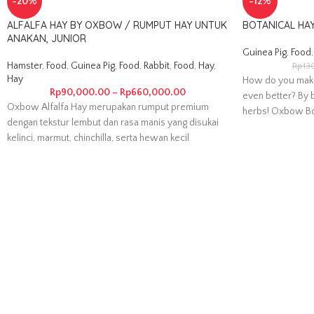
-20%
-12%
ALFALFA HAY BY OXBOW / RUMPUT HAY UNTUK
BOTANICAL HA
ANAKAN, JUNIOR
Guinea Pig
,
Food
,
Hamster
,
Food
,
Guinea Pig
,
Food
,
Rabbit
,
Food
,
Hay
,
Rp
13
Hay
How do you mak
Rp
90,000.00
–
Rp
660,000.00
even better? By b
Oxbow Alfalfa Hay merupakan rumput premium
herbs! Oxbow Bo
dengan tekstur lembut dan rasa manis yang disukai
kelinci, marmut, chinchilla, serta hewan kecil