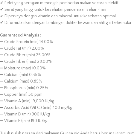
✔ Pelet yang seragam mencegah pemberian makan secara selektif
✔ Serat yang tinggi untuk kesehatan pencernaan sehari-hari
✔ Diperkaya dengan vitamin dan mineral untuk kesehatan optimal
✔ Diformulasikan dengan bimbingan dokter hewan dan ahli gizi terkemuka
Guaranteed Analysis :
➖ Crude Protein (min) 14.00%
➖ Crude Fat (min) 2.00%
➖ Crude Fiber (min) 25.00%
➖ Crude Fiber (max) 28.00%
➖ Moisture (max) 10.00%
➖ Calcium (min) 0.35%
➖ Calcium (max) 0.85%
➖ Phosphorus (min) 0.25%
➖ Copper (min) 30 ppm
➖ Vitamin A (min) 19,000 IU/kg
➖ Ascorbic Acid (Vit C.) (min) 400 mg/kg
➖ Vitamin D (min) 900 IU/kg
➖ Vitamin E (min) 190 IU/kg
Tujuh puluh persen dari makanan Guinea pig Anda harus berupa jerami ru