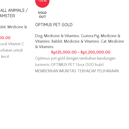
-11%
ALL ANIMALS /
SOLD
 HAMSTER
OUT
OPTIMUS PET GOLD
bbit
,
Medicine &
Dog
,
Medicine & Vitamins
,
Guinea Pig
,
Medicine &
00.00
Vitamins
,
Rabbit
,
Medicine & Vitamins
,
Cat
,
Medicine
tural Vitamin C
& Vitamins
sehatan untuk
Rp
125,000.00
–
Rp
1,200,000.00
 kecil
Optimus pet gold dengan tambahan kandungan
turmeric OPTIMUS PET 1 box (300 butir)
MEMBERIKAN IMUNITAS TERHADAP PELIHARAAN
MANFAAT LAIN :