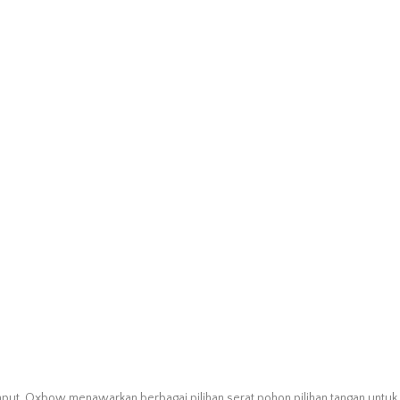
mput. Oxbow menawarkan berbagai pilihan serat pohon pilihan tangan unt