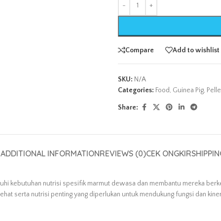
Compare
Add to wishlist
SKU:
N/A
Categories:
Food
,
Guinea Pig
,
Pelle
Share:
N
ADDITIONAL INFORMATION
REVIEWS (0)
CEK ONGKIR
SHIPPIN
uhi kebutuhan nutrisi spesifik marmut dewasa dan membantu mereka berk
 serta nutrisi penting yang diperlukan untuk mendukung fungsi dan kinerj