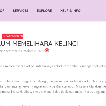
OP
SERVICES
EXPLORE
HELP & INFO
UNCATEGORIZED
LUM MEMELIHARA KELINCI
0
inonelpets
On October 2, 2022
 sebelum memelihara kelinci. Ada baiknya sebelum membeli / mengadopt kelin
.
 memberitahu orang di rumah juga, jangan sampai sudah kita adopt lalu oran
etahuan tentang hewan yang akan kita pelihara terebut. Misalnya kita akan me
imana, jika sakit dibawa ke vet mana, kalau tidak mau makan harus bagaiman