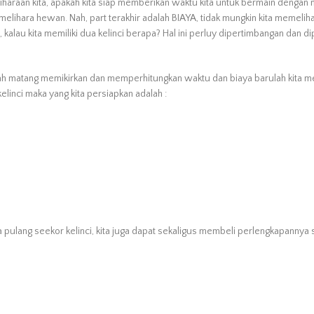
raan kita, apakah kita siap memberikan waktu kita untuk bermain dengan
memelihara hewan. Nah, part terakhir adalah BIAYA, tidak mungkin kita memeli
lau kita memiliki dua kelinci berapa? Hal ini perluy dipertimbangan dan di
dah matang memikirkan dan memperhitungkan waktu dan biaya barulah kita 
linci maka yang kita persiapkan adalah :
 pulang seekor kelinci, kita juga dapat sekaligus membeli perlengkapannya s