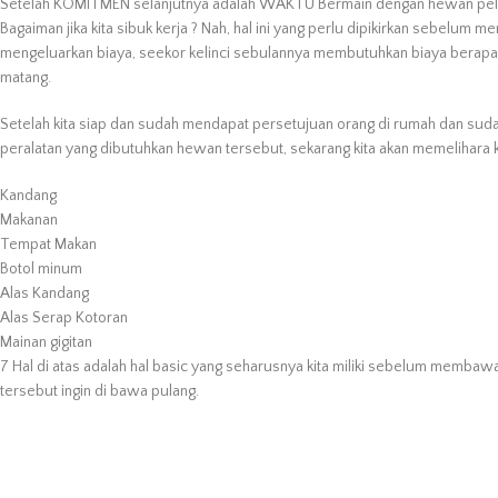
Setelah KOMITMEN selanjutnya adalah WAKTU Bermain dengan hewan peliha
Bagaiman jika kita sibuk kerja ? Nah, hal ini yang perlu dipikirkan sebelum 
mengeluarkan biaya, seekor kelinci sebulannya membutuhkan biaya berapa, ka
matang.
Setelah kita siap dan sudah mendapat persetujuan orang di rumah dan su
peralatan yang dibutuhkan hewan tersebut, sekarang kita akan memelihara ke
Kandang
Makanan
Tempat Makan
Botol minum
Alas Kandang
Alas Serap Kotoran
Mainan gigitan
7 Hal di atas adalah hal basic yang seharusnya kita miliki sebelum membawa
tersebut ingin di bawa pulang.