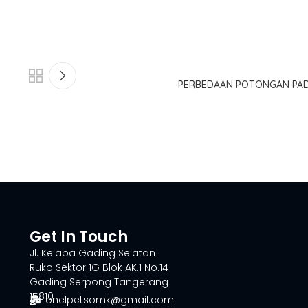
PERBEDAAN POTONGAN PAD
Get In Touch
Jl. Kelapa Gading Selatan
Ruko Sektor 1G Blok AK.1 No.14
Gading Serpong Tangerang
15810
onelpetsomk@gmail.com