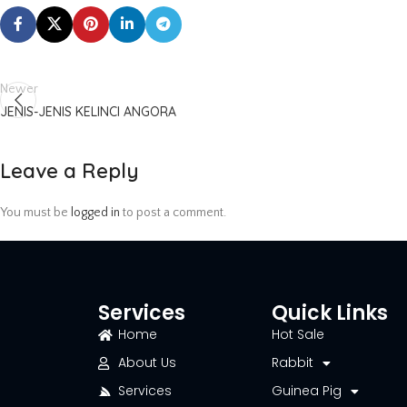
Newer
JENIS-JENIS KELINCI ANGORA
Leave a Reply
You must be
logged in
to post a comment.
Services
Quick Links
Home
Hot Sale
About Us
Rabbit
Services
Guinea Pig