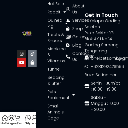
Hot Sale
About
Rabbit
Us
Get In Touch
Guinea
Services
Jl. Kelapa Gading
Pig
Selatan
Shop
Ruko Sektor 1G
Treats &
Gallery
Blok AK.1 No.14
Snacks
Gading Serpong
Blog
Medicine
Tangerang
Contact
&
15810
onelpetsomk@gm
Us
Vitamins
+6281292476596
Tunnel
Buka Setiap Hari
Bedding
Senin - Jum'at
& Litter
: 10.00 - 19.00
Pets
Sabtu -
Equipment
Minggu : 10.00
Small
- 20.00
Animals
Cage
Home
Category
Cart
Wa
My account