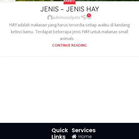
RABBIT
JENIS – JENIS HAY
0
adminonelpets
HAY adalah makanan yang harus tersedia setiap waktu di kandang
kelinci kamu. Terdapat beberapa jenis HAY untuk makanan small
animals : ...
CONTINUE READING
Quick
Services
Links
Home