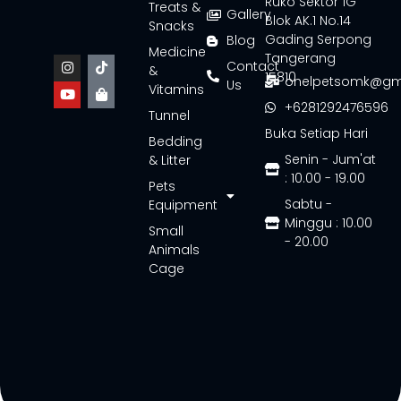
Ruko Sektor 1G
Treats &
Gallery
Blok AK.1 No.14
Snacks
Gading Serpong
Blog
Medicine
Tangerang
Contact
&
15810
onelpetsomk@gm
Us
Vitamins
+6281292476596
Tunnel
Buka Setiap Hari
Bedding
Senin - Jum'at
& Litter
: 10.00 - 19.00
Pets
Sabtu -
Equipment
Minggu : 10.00
Small
- 20.00
Animals
Cage