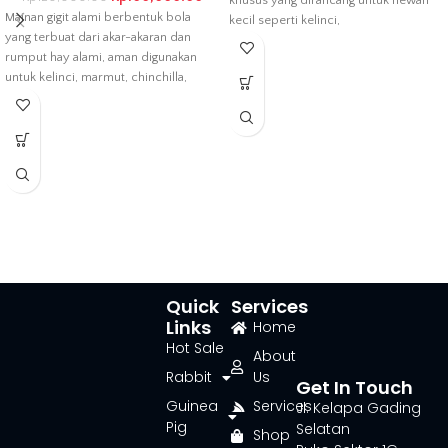
khusus yang dirancang untuk hewan
Mainan gigit alami berbentuk bola
kecil seperti kelinci,
yang terbuat dari akar-akaran dan
rumput hay alami, aman digunakan
untuk kelinci, marmut, chinchilla,
hamster,
Quick
Services
Links
Home
Hot Sale
About
Rabbit
Us
Get In Touch
Guinea
Services
Jl. Kelapa Gading
Pig
Selatan
Shop