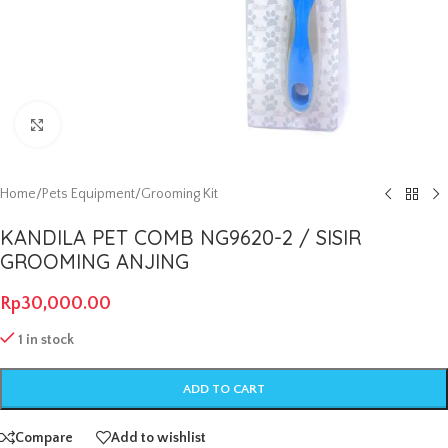
Click to enlarge
Home
/
Pets Equipment
/
Grooming Kit
KANDILA PET COMB NG9620-2 / SISIR
GROOMING ANJING
Rp
30,000.00
1 in stock
ADD TO CART
Compare
Add to wishlist