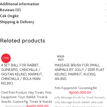
Additional information
Reviews (0)
Cek Ongkir
Shipping & Delivery
Related products
SOLD
-17%
OUT
4 SET BALL FOR RABBIT,
MASSAGE BRUSH FOR SMALL
GUINEAPIG, CHINCHILLA /
ANIMALS BY JOLLY / SISIR PIJAT
GIGITAN KELINCI, MARMUT,
KELINCI, MARMUT, KUCING,
CHINCHILLA / BOLA MAIN
ANJING
KELINCI
Pets Equipment
,
Grooming Kit
Onel Pets Product
,
Hay Treats
,
Pets
Rp
100,000.00
Equipment
,
Toys
,
Rabbit
,
Treat &
Jolly Massage Brush for Small Animals
Snacks
,
Guinea Pig
,
Treats & Snacks
Jolly Massage Brush adalah sikat pijat
Rp
100,000.00
Rp
120,000.00